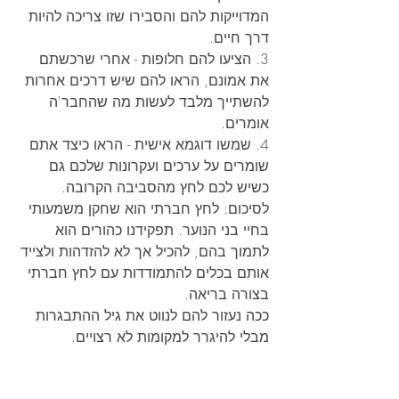
המדוייקות להם והסבירו שזו צריכה להיות 
דרך חיים.
3. הציעו להם חלופות - אחרי שרכשתם 
את אמונם, הראו להם שיש דרכים אחרות 
להשתייך מלבד לעשות מה שהחבר'ה 
אומרים.  
4. שמשו דוגמא אישית - הראו כיצד אתם 
שומרים על ערכים ועקרונות שלכם גם 
כשיש לכם לחץ מהסביבה הקרובה.
לסיכום: לחץ חברתי הוא שחקן משמעותי 
בחיי בני הנוער. תפקידנו כהורים הוא 
לתמוך בהם, להכיל אך לא להזדהות ולצייד 
אותם בכלים להתמודדות עם לחץ חברתי 
בצורה בריאה. 
ככה נעזור להם לנווט את גיל ההתבגרות 
מבלי להיגרר למקומות לא רצויים.
בבלוג הבא אתן התייחסות ספציפית 